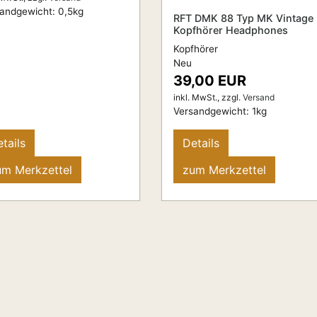
sandgewicht:
0,5
kg
RFT DMK 88 Typ MK Vintage
Kopfhörer Headphones
Kopfhörer
Neu
39,00 EUR
inkl. MwSt.,
zzgl.
Versand
Versandgewicht:
1
kg
tails
Details
um Merkzettel
zum Merkzettel