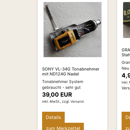
GR
Sta
Gra
Neu
SONY VL-34G Tonabnehmer
mit ND124G Nadel
4,
Tonabnehmer System
inkl.
gebraucht - sehr gut
Ver
39,00 EUR
inkl. MwSt.,
zzgl.
Versand
Details
De
zum Merkzettel
z