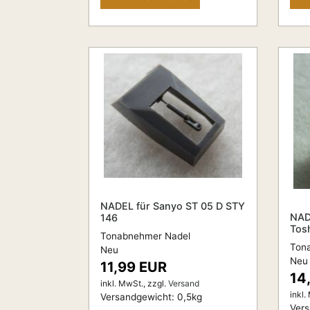
NADEL für Sanyo ST 05 D STY
NAD
146
Tos
Tonabnehmer Nadel
Ton
Neu
Neu
11,99 EUR
14
inkl. MwSt.,
zzgl.
Versand
inkl.
Versandgewicht:
0,5
kg
Ver