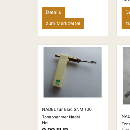
Details
De
zum Merkzettel
z
NADEL für Elac SNM 106
NAD
Tonabnehmer Nadel
Neu
Ton
Neu