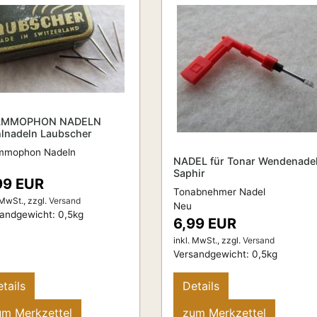
AMMOPHON NADELN
hlnadeln Laubscher
mmophon Nadeln
NADEL für Tonar Wendenade
Saphir
99 EUR
Tonabnehmer Nadel
 MwSt.,
zzgl.
Versand
Neu
sandgewicht:
0,5
kg
6,99 EUR
inkl. MwSt.,
zzgl.
Versand
Versandgewicht:
0,5
kg
tails
Details
um Merkzettel
zum Merkzettel