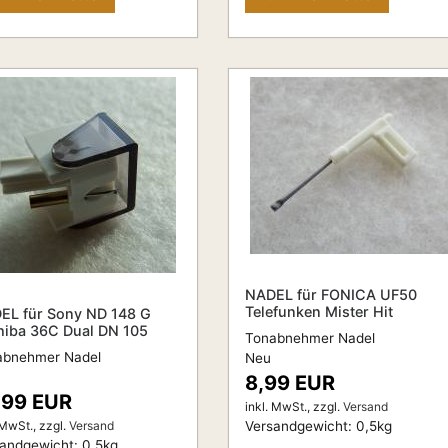
NADEL für FONICA UF50
Telefunken Mister Hit
EL für Sony ND 148 G
hiba 36C Dual DN 105
Tonabnehmer Nadel
abnehmer Nadel
Neu
8,99 EUR
,99 EUR
inkl. MwSt.,
zzgl.
Versand
 MwSt.,
zzgl.
Versand
Versandgewicht:
0,5
kg
sandgewicht:
0,5
kg