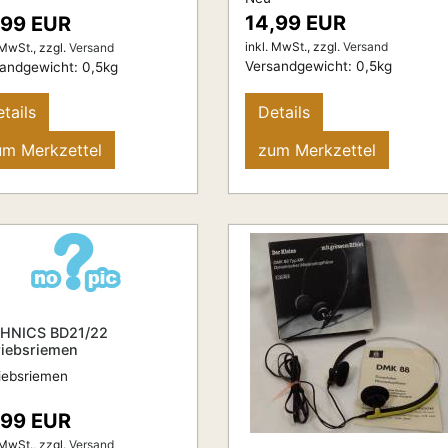
14,99 EUR
,99 EUR
inkl. MwSt.,
zzgl.
Versand
 MwSt.,
zzgl.
Versand
Versandgewicht:
0,5
kg
sandgewicht:
0,5
kg
tails
Details
um Merkzettel
zum Merkzettel
HNICS BD21/22
riebsriemen
iebsriemen
,99 EUR
 MwSt.,
zzgl.
Versand