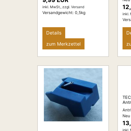
9,99 EUR
12
inkl. MwSt.,
zzgl.
Versand
Versandgewicht:
0,5
kg
inkl.
Ver
Details
De
zum Merkzettel
z
TEC
Ant
Antr
Neu
13
inkl.