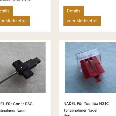
tails
Details
um Merkzettel
zum Merkzettel
NADEL Für Toshiba N21C
EL Für Coner RSC
Tonabnehmer Nadel
abnehmer Nadel
Neu