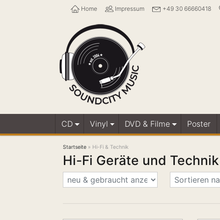
Home
Impressum
+49 30 66660418
CD
Vinyl
DVD & Filme
Poster
Startseite
»
Hi-Fi & Technik
Hi-Fi Geräte und Technik