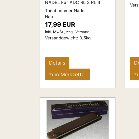
NADEL Für ADC RL 3 RL 4
Ver
Tonabnehmer Nadel
Neu
17,99 EUR
inkl. MwSt.,
zzgl.
Versand
Versandgewicht:
0,5
kg
Details
De
zum Merkzettel
z