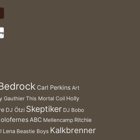
Bedrock
Carl Perkins
Art
Holly
y Gauthier
This Mortal Coil
Skeptiker
ve
DJ Ötzi
DJ Bobo
Holofernes
ABC
Ritchie
Mellencamp
Kalkbrenner
l
Lena
Beastie Boys