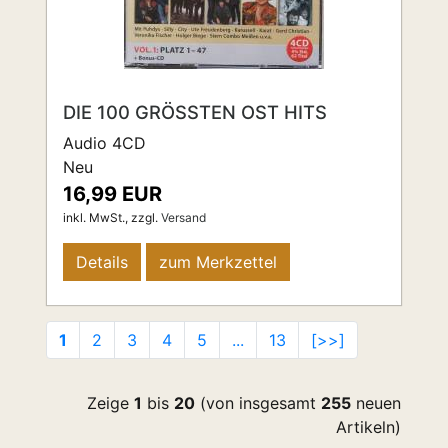
DIE 100 GRÖSSTEN OST HITS
Audio 4CD
Neu
16,99 EUR
inkl. MwSt.,
zzgl.
Versand
Details
zum Merkzettel
1
2
3
4
5
...
13
[>>]
Zeige
1
bis
20
(von insgesamt
255
neuen
Artikeln)