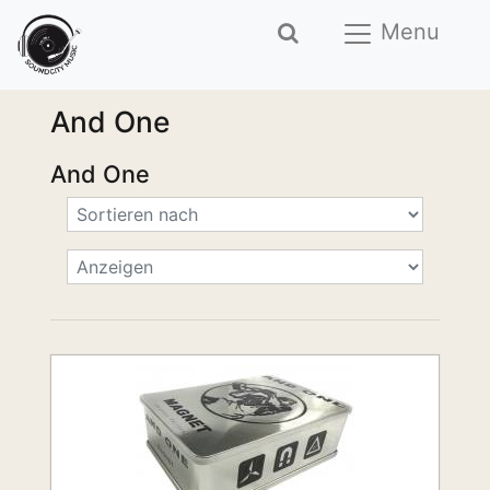
Menu
And One
And One