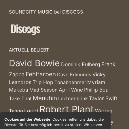
SOUNDCITY MUSIC bei DISCOGS
AKTUELL BELIEBT
David Bowie
Frank
Dominik Eulberg
Fehlfarben
Zappa
Vicky
Dave Edmunds
Leandros
Trip Hop
Myriam
Tonabnehmer
Makeba
April Wine
Phillip Boa
Mad Season
Menuhin
Taylor Swift
Take That
Lechtenbrink
Robert Plant
Loriot
Warren
Tango
Cream
Cookies auf der Webseite:
Cookies helfen uns dabei, die
Gary
Schatz
Art Blakey
Harry James
Dienste für Sie bestmöglich bereit zu stellen. Wir setzen