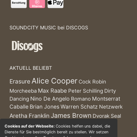
SOUNDCITY MUSIC bei DISCOGS
AKTUELL BELIEBT
Alice Cooper
Erasure
Cock Robin
Max Raabe
Morcheeba
Peter Schilling
Dirty
Nino De Angelo
Montserrat
Dancing
Romano
Caballe
Brian Jones
Warren Schatz
Netzwerk
James Brown
Aretha Franklin
Dvorak
Seal
Lift
Poster
Cookies auf der Webseite:
Cookies helfen uns dabei, die
Frauenmusik
Naked Prey
Dienste für Sie bestmöglich bereit zu stellen. Wir setzen