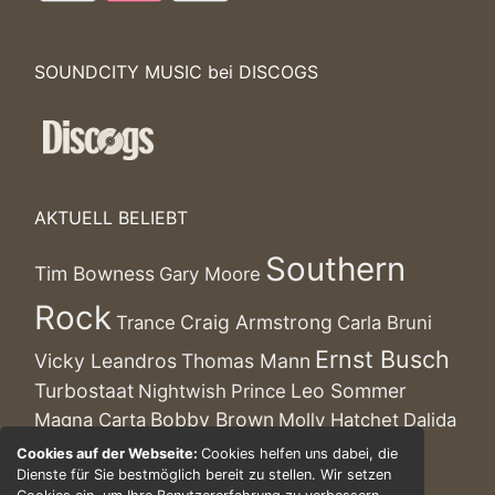
SOUNDCITY MUSIC bei DISCOGS
AKTUELL BELIEBT
Southern
Tim Bowness
Gary Moore
Rock
Craig Armstrong
Trance
Carla Bruni
Ernst Busch
Vicky Leandros
Thomas Mann
Turbostaat
Leo Sommer
Nightwish
Prince
Bobby Brown
Magna Carta
Molly Hatchet
Dalida
World
Cookies auf der Webseite:
Cookies helfen uns dabei, die
Romano
Kenny Ball
Ina Müller
Dienste für Sie bestmöglich bereit zu stellen. Wir setzen