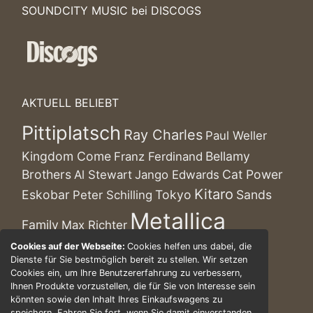
SOUNDCITY MUSIC bei DISCOGS
AKTUELL BELIEBT
Pittiplatsch
Ray Charles
Paul Weller
Kingdom Come
Bellamy
Franz Ferdinand
Brothers
Cat Power
Al Stewart
Jango Edwards
Kitaro
Eskobar
Tokyo
Sands
Peter Schilling
Metallica
Family
Max Richter
Al Jarreau
CAN
Cookies auf der Webseite:
Cookies helfen uns dabei, die
Telefunken
Paolo Conte
Dienste für Sie bestmöglich bereit zu stellen. Wir setzen
Extrabreit
Faces
Cookies ein, um Ihre Benutzererfahrung zu verbessern,
John Legend
Ihnen Produkte vorzustellen, die für Sie von Interesse sein
Feeling B
Nirvana
könnten sowie den Inhalt Ihres Einkaufswagens zu
Ross Antony
Dave
speichern. Fahren Sie fort, wenn Sie damit einverstanden