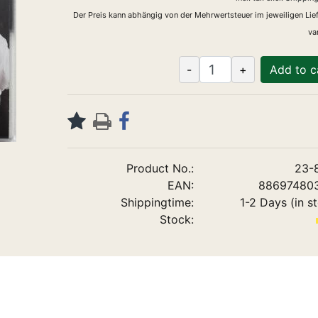
Der Preis kann abhängig von der Mehrwertsteuer im jeweiligen Lie
var
-
+
Add to c
Product No.:
23-
EAN:
88697480
Shippingtime:
1-2 Days (in s
Stock: