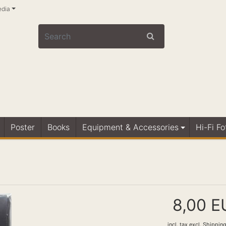
edia
Poster
Books
Equipment & Accessories
Hi-Fi F
8,00 E
incl. tax
excl.
Shipping