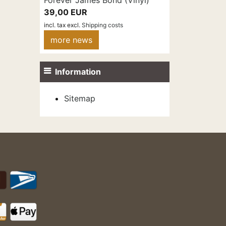
Forever James Bond (Vinyl)
39,00 EUR
incl. tax
excl.
Shipping costs
more news
Information
Sitemap