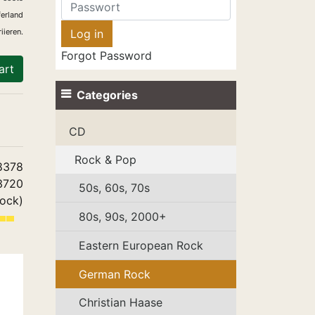
ferland
iieren.
Forgot Password
art
Categories
CD
Rock & Pop
8378
3720
50s, 60s, 70s
tock)
80s, 90s, 2000+
Eastern European Rock
German Rock
Christian Haase