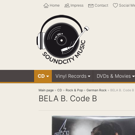
Home
Impress
Contact
Social M
CD
Vinyl Records
DVDs & Movies
Main page
»
CD
»
Rock & Pop
»
German Rock
»
BELA B. Code B
BELA B. Code B