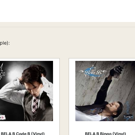
ple):
BELA B Code B (Vinyl)
BELA B Bingo (Vinyl)