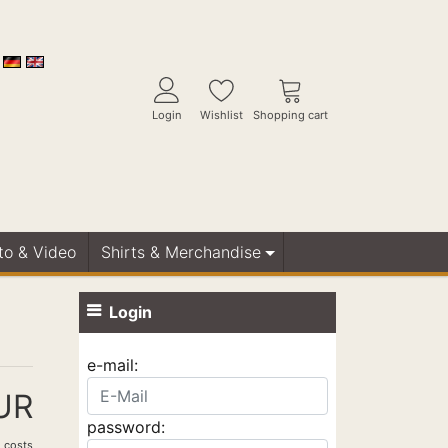
Login
Wishlist
Shopping cart
oto & Video
Shirts & Merchandise
Login
e-mail:
UR
password:
 costs