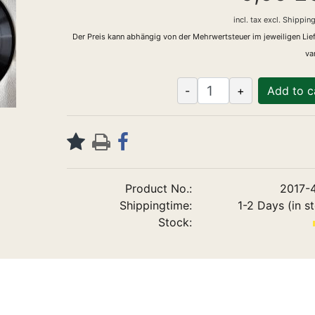
incl. tax
excl.
Shipping
Der Preis kann abhängig von der Mehrwertsteuer im jeweiligen Lie
var
-
+
Add to c
Product No.:
2017-
Shippingtime:
1-2 Days (in s
Stock: