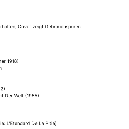
erhalten, Cover zeigt Gebrauchspuren.
mmer 1918)
aten
(1922)
keit Der Welt (1955)
die: L'Etendard De La Pitié)