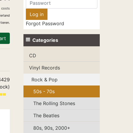
 costs
ferland
iieren.
Forgot Password
art
Categories
CD
Vinyl Records
4429
Rock & Pop
tock)
50s - 70s
The Rolling Stones
The Beatles
80s, 90s, 2000+