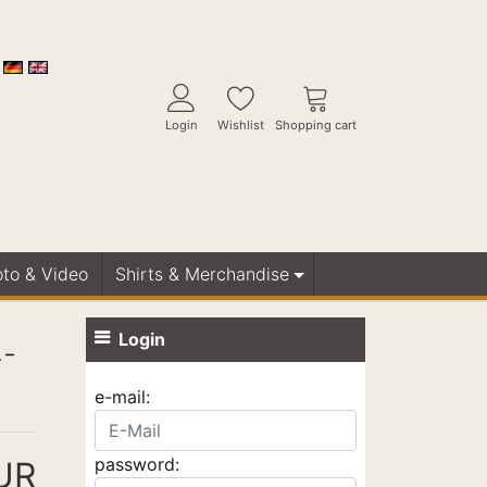
Login
Wishlist
Shopping cart
oto & Video
Shirts & Merchandise
Login
4-
e-mail:
password:
UR