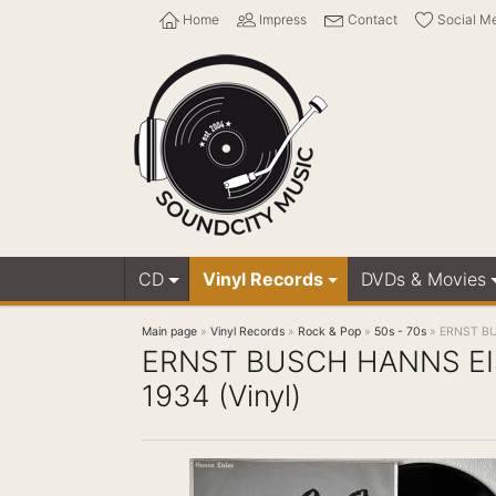
Home
Impress
Contact
Social M
CD
Vinyl Records
DVDs & Movies
Main page
»
Vinyl Records
»
Rock & Pop
»
50s - 70s
»
ERNST BUS
ERNST BUSCH HANNS EISL
1934 (Vinyl)