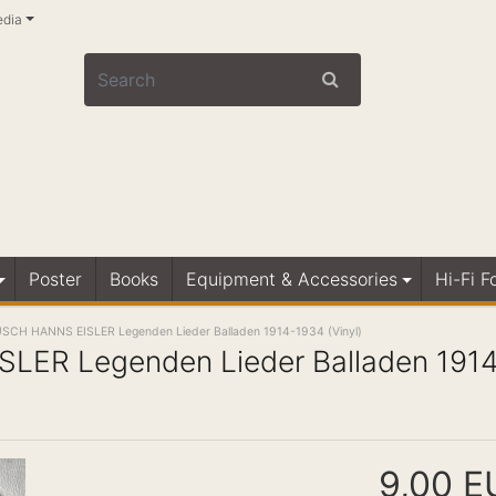
edia
Poster
Books
Equipment & Accessories
Hi-Fi F
CH HANNS EISLER Legenden Lieder Balladen 1914-1934 (Vinyl)
ER Legenden Lieder Balladen 191
9,00 E