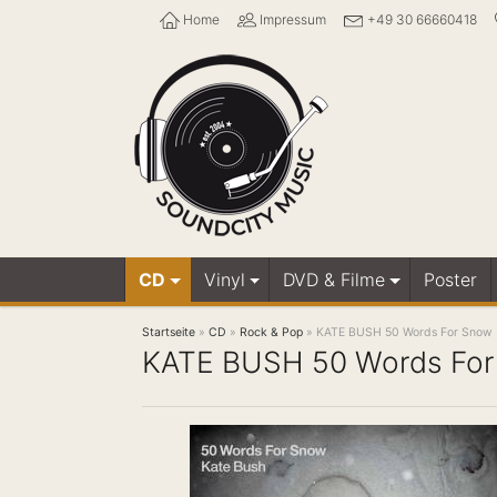
Home
Impressum
+49 30 66660418
CD
Vinyl
DVD & Filme
Poster
Startseite
»
CD
»
Rock & Pop
»
KATE BUSH 50 Words For Snow
KATE BUSH 50 Words Fo