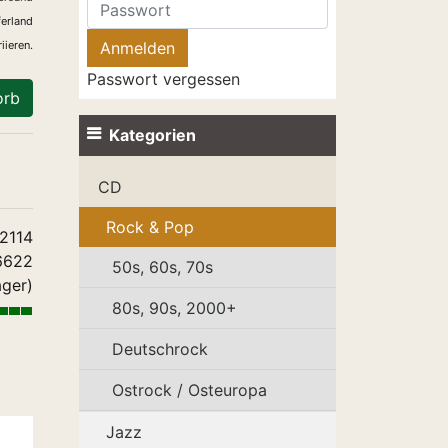
ferland
iieren.
Passwort vergessen
orb
Kategorien
CD
Rock & Pop
2114
6622
50s, 60s, 70s
ager)
80s, 90s, 2000+
Deutschrock
Ostrock / Osteuropa
Jazz