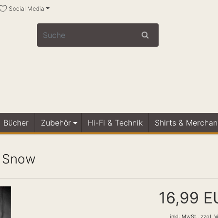
Social Media
Bücher
Zubehör
Hi-Fi & Technik
Shirts & Merchan
r Snow
16,99 E
inkl. MwSt.,
zzgl.
V